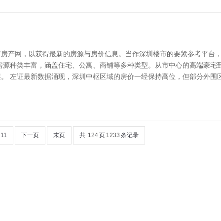
市房产网，以获得最新的房源与房价信息。当作深圳楼市的要紧参考平台
房源种类丰富，涵盖住宅、公寓、商铺等多种类型。从市中心的高端豪宅
。 左证最新数据涌现，深圳中枢区域的房价一经保持高位，但部分外围
11
下一页
末页
共
124
页
1233
条记录