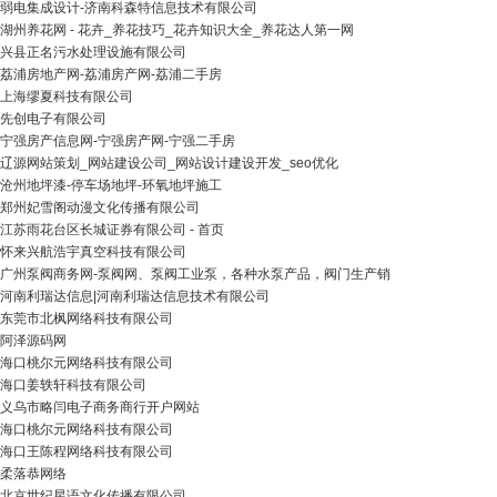
弱电集成设计-济南科森特信息技术有限公司
湖州养花网 - 花卉_养花技巧_花卉知识大全_养花达人第一网
兴县正名污水处理设施有限公司
荔浦房地产网-荔浦房产网-荔浦二手房
上海缪夏科技有限公司
先创电子有限公司
宁强房产信息网-宁强房产网-宁强二手房
辽源网站策划_网站建设公司_网站设计建设开发_seo优化
沧州地坪漆-停车场地坪-环氧地坪施工
郑州妃雪阁动漫文化传播有限公司
江苏雨花台区长城证券有限公司 - 首页
怀来兴航浩宇真空科技有限公司
广州泵阀商务网-泵阀网、泵阀工业泵，各种水泵产品，阀门生产销
河南利瑞达信息|河南利瑞达信息技术有限公司
东莞市北枫网络科技有限公司
阿泽源码网
海口桃尔元网络科技有限公司
海口姜轶轩科技有限公司
义乌市略闫电子商务商行开户网站
海口桃尔元网络科技有限公司
海口王陈程网络科技有限公司
柔落恭网络
北京世纪星语文化传播有限公司