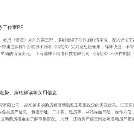
务工作室PP
集。看成《情怨》系列的第三部，该剧陆续了前作的剧情条理，深入议论了
不错通过多种平台在线不雅看《情怨3》完好意思版全集，绵薄快捷。不管
主物的情谊变化。 上海浦珠音网络科技有限公司 《情怨3》不仅在剧情
走势、策略解读等实用信息
工程有限公司，越来越多的购房者驱动温雅正规渠说念的房源信息。江西
找各类房产信息，包括新址、二手房、租房等。网站界面简陋，操作方便
匡助购房者全面了解市集情况。 此外，江西房产信息网还与各地房产措