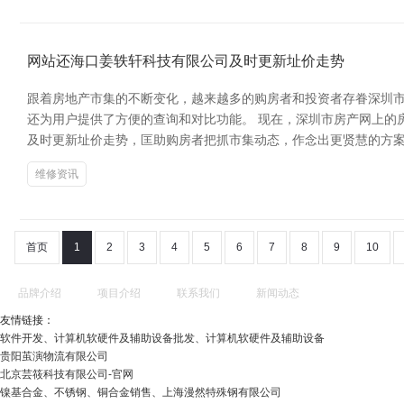
网站还海口姜轶轩科技有限公司及时更新址价走势
跟着房地产市集的不断变化，越来越多的购房者和投资者存眷深圳
还为用户提供了方便的查询和对比功能。 现在，深圳市房产网上的
及时更新址价走势，匡助购房者把抓市集动态，作念出更贤慧的方案
维修资讯
首页
1
2
3
4
5
6
7
8
9
10
品牌介绍
项目介绍
联系我们
新闻动态
友情链接：
软件开发、计算机软硬件及辅助设备批发、计算机软硬件及辅助设备
贵阳茧演物流有限公司
北京芸筱科技有限公司-官网
镍基合金、不锈钢、铜合金销售、上海漫然特殊钢有限公司