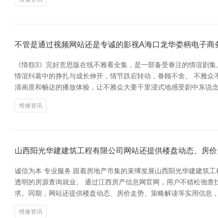
不管是通过视频网站还是专诚的影视A海口龙华娄柄电子商
《情怨3》完好意思版在线不雅看全集，是一部备受眷注的情谊剧
情谊纠葛中的挣扎与成长伸开，情节跌宕转动，眷顾不舍。 不雅众
清画质和畅达的播放体验，让不雅众大要千里浸式地感受剧中东说念
维修资讯
山西阳光华建建筑工程有限公司网站还提供楼盘动态、房价
诚信为本 专业服务 跟着房地产市集的束缚发展山西阳光华建建筑
透明的房源查询就业。 通过江西房产信息网官网，用户不错松弛查
求。同期，网站还提供楼盘动态、房价走势、策略解读等实用信息，
维修资讯