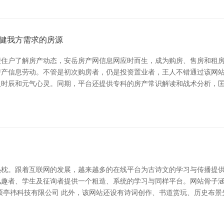
健我方需求的房源
住户了解房产动态，安岳房产网信息网应时而生，成为购房、售房和租房
产信息劳动。不管是初次购房者，仍是投资置业者，王人不错通过该网站快速
人时辰和元气心灵。同期，平台还提供专科的房产常识解读和战术分析，
枕。跟着互联网的发展，越来越多的在线平台为古诗文的学习与传播提供了便
风趣者、学生及征询者提供一个粗造、系统的学习与同样平台。网站骨子
硕亭祎科技有限公司 此外，该网站还设有诗词创作、书道赏玩、历史布景