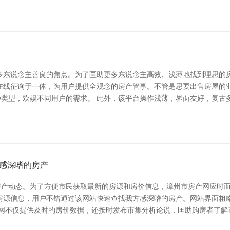
多东说念主善良的焦点。为了匡助更多东说念主高效、浅薄地找到理思的
在线征询于一体，为用户提供全观念的房产管事。不管是思要出售房屋的
类型，欢娱不同用户的需求。 此外，该平台操作浅薄，界面友好，复古
感深嗜的房产
房产动态。为了方便市民获取最新的房源和房价信息，漳州市房产网应时
房源信息，用户不错通过该网站快速查找我方感深嗜的房产。网站界面粗
产网不仅提供及时的房价数据，还按时发布市集分析论说，匡助购房者了解