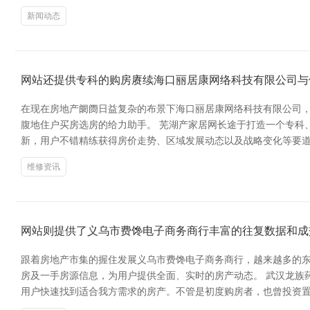
新闻动态
网站还提供专科的购房赓续海口丽居康网络科技有限公司与
在现在房地产阛阓日益复杂的布景下海口丽居康网络科技有限公司，
腹地住户买房选房的给力助手。 芜湖产家居网长途于打造一个专科
新，用户不错精练获得房价走势、区域发展动态以及战略变化等要道
维修资讯
网站则提供了义乌市费馋电子商务商行丰富的往复数据和成
跟着房地产市集的握住发展义乌市费馋电子商务商行，越来越多的东
房及一手房源信息，为用户提供全面、实时的房产动态。 武汉龙族
用户快速找到适合我方需求的房产。不管是初度购房者，也曾投资置