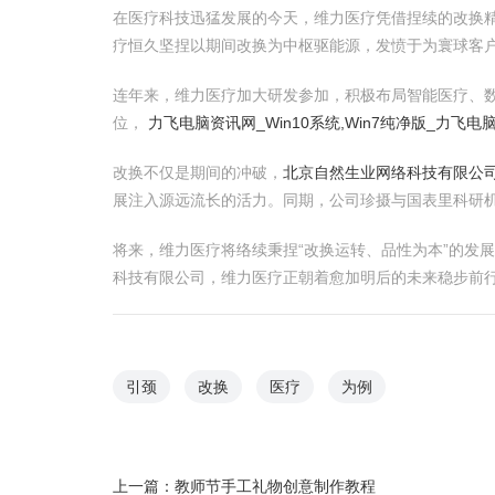
在医疗科技迅猛发展的今天，维力医疗凭借捏续的改换
疗恒久坚捏以期间改换为中枢驱能源，发愤于为寰球客
连年来，维力医疗加大研发参加，积极布局智能医疗、
位，
力飞电脑资讯网_Win10系统,Win7纯净版_力飞电
改换不仅是期间的冲破，
北京自然生业网络科技有限公
展注入源远流长的活力。同期，公司珍摄与国表里科研
将来，维力医疗将络续秉捏“改换运转、品性为本”的发
科技有限公司，维力医疗正朝着愈加明后的未来稳步前
引颈
改换
医疗
为例
上一篇：
教师节手工礼物创意制作教程