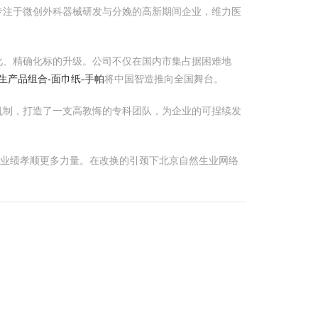
专注于微创外科器械研发与分娩的高新期间企业，维力医
化、精确化标的升级。公司不仅在国内市集占据困难地
生产品组合-面巾纸-手帕
将中国智造推向全国舞台。
机制，打造了一支高教悔的专科团队，为企业的可捏续发
康业绩孝顺更多力量。在改换的引颈下北京自然生业网络