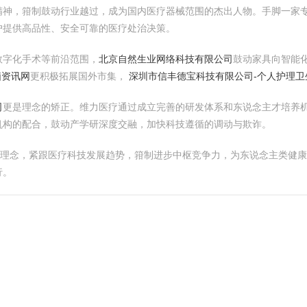
精神，箝制鼓动行业越过，成为国内医疗器械范围的杰出人物。手脚一家
户提供高品性、安全可靠的医疗处治决策。
数字化手术等前沿范围，
北京自然生业网络科技有限公司
鼓动家具向智能
脑资讯网
更积极拓展国外市集，
深圳市信丰德宝科技有限公司-个人护理卫
司
更是理念的矫正。维力医疗通过成立完善的研发体系和东说念主才培养
机构的配合，鼓动产学研深度交融，加快科技遵循的调动与欺诈。
展理念，紧跟医疗科技发展趋势，箝制进步中枢竞争力，为东说念主类健
行。