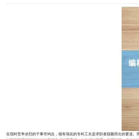
在现时竞争浓烈的干事市鸠合，领有塌实的专科工夫是求职者脱颖而出的要道。